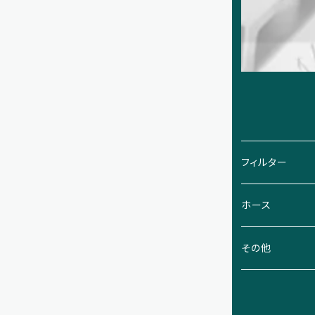
フィルター
ナニワオイルク
ホース
D-102
大生工業
工業用ホース
その他
D-103
VN
増田製作所
オリオン機械