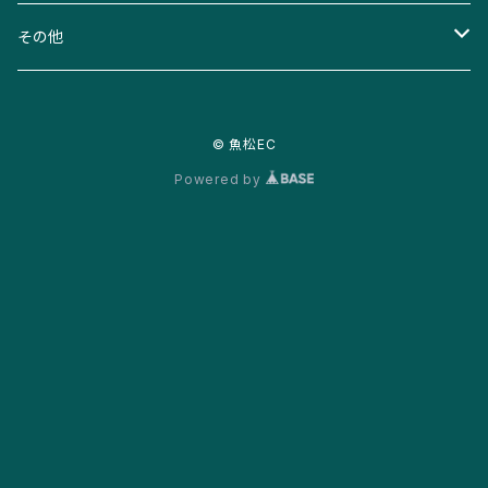
D-102
大生工業
工業用ホース
その他
D-103
VN
増田製作所
オリオン機械
© 魚松EC
D-104
UL
Pタイプ
オートドレントラップ
住友重機械工業
Powered by
D-205
UM
SWタイプ
ギヤヘッド
スキンフレンドクリーム
D-210
UH
その他
D-305
SFT
日阪製作所
不動王
D-310
STU
D-312